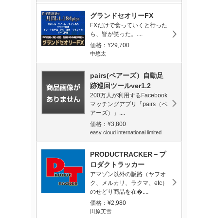
グランドセオリーFX
FXだけで食っていくと行った
ら、皆が笑った。....
価格：¥29,700
中悠太
pairs(ペアーズ）自動足
跡巡回ツールver1.2
200万人が利用するFacebook
マッチングアプリ「pairs（ペ
アーズ）」....
価格：¥3,800
easy cloud international limited
PRODUCTRACKER－プ
ロダクトラッカー
アマゾン以外の販路（ヤフオ
ク、メルカリ、ラクマ、etc）
のせどり商品を在�....
価格：¥2,980
田原芙雪