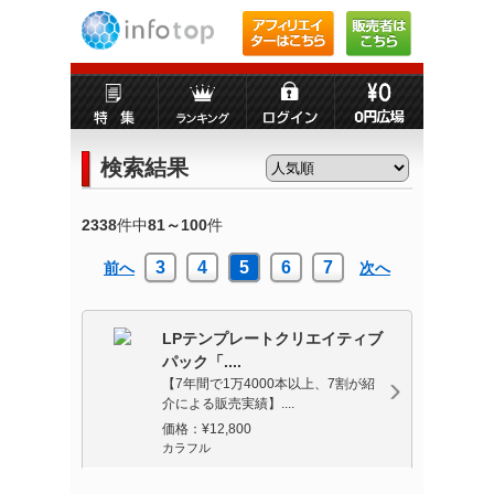
検索結果
2338
件中
81～100
件
3
4
5
6
7
前へ
次へ
LPテンプレートクリエイティブ
パック「....
【7年間で1万4000本以上、7割が紹
介による販売実績】....
価格：¥12,800
カラフル