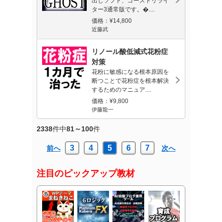
出しソフト、ゴーストリライ
ター3通常版です。�....
価格：¥14,800
近藤武
リノール酸低減式花粉症
対策
花粉に敏感になる根本原因を
断つことで花粉症を根本解決
するためのマニュア....
価格：¥9,800
伊藤龍一
2338
件中
81～100
件
3
4
5
6
7
前へ
次へ
注目のピックアップ教材