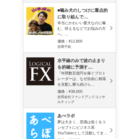
■噛み犬のしつけに重点的
に取り組んで....
本当にかわいい愛犬なのに噛
む、吠えるなどでお悩みの方
へ。....
価格：¥12,800
吉岡千絵
水平線のみで波の止まり
を的確に予測す....
『年間数百億円を稼ぐプロト
レーダーは、なぜ自由に相場
を支配し勝ち続けら....
価格：¥38,000
合同会社ファンドアンドコンサ
ルティング
あべラボ
夢は大きく、意識は低くをコ
ンセプトにビジネス系
YouTuberとして活動してき....