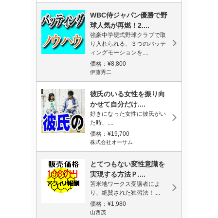
WBC侍ジャパン優勝で野
球人気が再燃！2....
強豪中学硬式野球クラブで取
り入れられる、３つのバッテ
ィングモーションを....
価格：¥8,800
伊藤秀二
彼氏のいる女性を振り向
かせて自分だけ....
好きになった女性に彼氏がい
た時、....
価格：¥19,700
株式会社オーサム
とてつもない変性意識を
実現する方法Ｐ....
苫米地ワークス受講者によ
り、絶賛された独習法！....
価格：¥1,980
山西茂