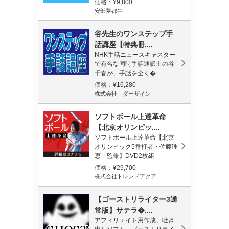
価格：¥9,800
安部夢都生
谷先生のワンステップ手
話講座【特典冊....
NHK手話ニュースキャスター
で有名な同時手話通訳士の谷
千春が、手話を全く�....
価格：¥16,280
株式会社 ダーザイン
ソフトボール上達革命
【北京オリンピッ....
ソフトボール上達革命【北京
オリンピック5番打者・佐藤理
恵 監修】DVD2枚組
価格：¥29,700
株式会社トレンドアクア
【ゴーストリライター3通
常版】サテラ�....
アフィリエイト用作成、吐き