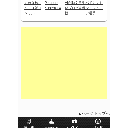
まねきねこ
Platinum
AI自動文章生
バドミント
ＳＥＯ版コ
Kubera FX
成ブログ自動
ン・ジュニ
ンサル....
投....
ア選手....
▲ページトップへ