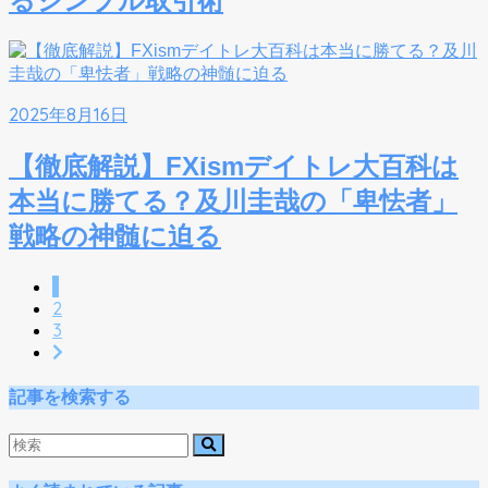
るシンプル取引術
2025年8月16日
【徹底解説】FXismデイトレ大百科は
本当に勝てる？及川圭哉の「卑怯者」
戦略の神髄に迫る
1
2
3
記事を検索する