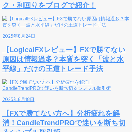
ク・利回りをブログで紹介！
2025年8月24日
【LogicalFXレビュー】FXで勝てない
原因は情報過多？本質を突く「波と水
平線」だけの王道トレード手法
2025年8月18日
【FXで勝てない方へ】分析疲れを解
消！CandleTrendPROで迷いを断ち切