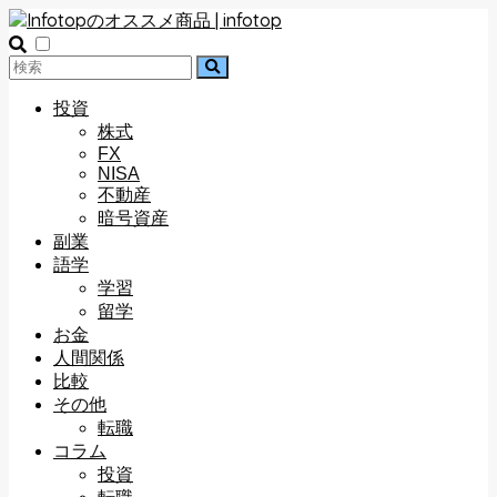
投資
株式
FX
NISA
不動産
暗号資産
副業
語学
学習
留学
お金
人間関係
比較
その他
転職
コラム
投資