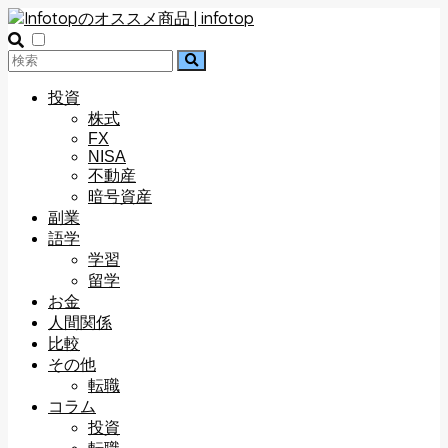
投資
株式
FX
NISA
不動産
暗号資産
副業
語学
学習
留学
お金
人間関係
比較
その他
転職
コラム
投資