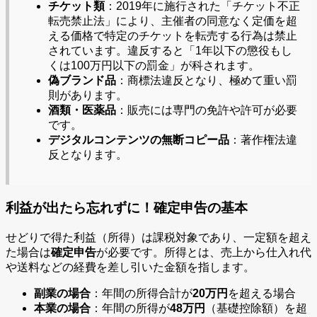
チケット類
：2019年に施行された「チケット不正
転売禁止法」により、主催者の同意なく定価を超
える価格で特定のチケットを転売する行為は禁止
されています。違反すると「1年以下の懲役もし
くは100万円以下の罰金」が科されます。
偽ブランド品
：商標法違反となり、極めて重い罰
則があります。
酒類・医薬品
：販売には専門の免許や許可が必要
です。
デジタルコンテンツの無断コピー品
：著作権法違
反となります。
利益が出たら忘れずに！確定申告の基本
せどりで得た利益（所得）は課税対象であり、一定額を超え
た場合は
確定申告
が必要です。所得とは、売上から仕入れ代
や送料などの経費を差し引いた金額を指します。
副業の場合
：年間の所得合計が
20万円
を超える場合
本業の場合
：年間の所得が
48万円
（基礎控除額）を超