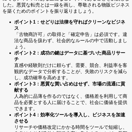
した。悪質な転売とは一線を画し、尊敬される物販ビジネス
を築くためのポイントを振り返りましょう。
ポイント1：せどりは法律を守ればクリーンなビジネ
ス
「古物商許可」の取得と「確定申告」は必須です。違
法な商品を扱わず、社会的なルールの中で活動しまし
ょう。
ポイント2：成功の鍵はデータに基づいた商品リサー
チ
直感や経験則だけに頼らず、需要、競合、利益率を客
観的なデータで分析することが、失敗のリスクを減ら
し、成功確率を高めます。
ポイント3：悪質な買い占めはせず、市場の流通に貢
献する
人為的に品薄を作るのではなく、価格差を利用して商
品を必要とする人に届けることで、社会に価値を提供
できます。
ポイント4：効率化ツールを導入し、ビジネスを加速
させる
リサーチや価格改定にかかる時間をツールで短縮し、