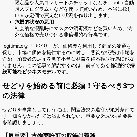
限定品や人気コンサートのチケットなどを、bot（自動
購入プログラム）などを使って買い占め、本当に欲し
い人が定価で買えない状況を作り出します。
危機的状況の悪用
社会的な混乱時にマスクや消毒液などを買い占め、法
外な価格で売りつける非倫理的な行為です。
legitimateな「せどり」が、価格差を利用して商品の流通を
促し、市場に価値を提供するのに対し、悪質な転売は市場を
歪め、消費者の足元を見て不当な利益を得る
搾取行為
に他な
りません。この記事で解説するのは、前者である
倫理的で持
続可能なビジネスモデル
です。
せどりを始める前に必須！守るべき3つ
の法律
せどりを事業として行うには、関連法規の遵守が絶対条件で
す。知らなかったでは済まされない、重要な3つの法的要件
を確認しましょう。
【最重要】古物商許可の取得は義務