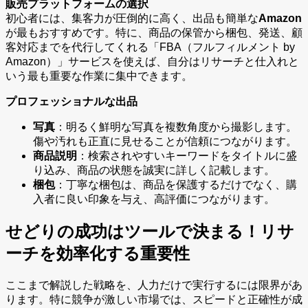
販売プラットフォームの選択
初心者には、集客力が圧倒的に高く、出品も簡単な
Amazon
が最もおすすめです。特に、商品の保管から梱包、発送、顧
客対応までを代行してくれる「FBA（フルフィルメント by
Amazon）」サービスを使えば、自分はリサーチと仕入れと
いう最も重要な作業に集中できます。
プロフェッショナルな出品
写真
：明るく鮮明な写真を複数角度から撮影します。
傷や汚れも正直に見せることが信頼につながります。
商品説明
：検索されやすいキーワードをタイトルに盛
り込み、商品の状態を誠実に詳しく記載します。
梱包
：丁寧な梱包は、商品を保護するだけでなく、購
入者に良い印象を与え、高評価につながります。
せどりの成功はツールで決まる！リサ
ーチを効率化する重要性
ここまで解説した戦略を、人力だけで実行するには限界があ
ります。特に競争が激しい市場では、スピードと正確性が成