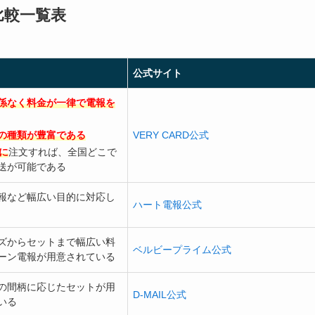
比較一覧表
公式サイト
係なく料金が一律で電報を
の種類が豊富である
VERY CARD公式
に
注文すれば、全国どこで
送が可能である
報など幅広い目的に対応し
ハート電報公式
ズからセットまで幅広い料
ベルビープライム公式
ーン電報が用意されている
の間柄に応じたセットが用
D-MAIL公式
いる