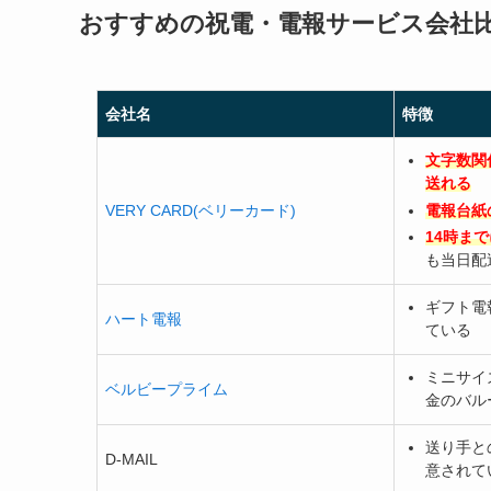
おすすめの祝電・電報サービス会社
会社名
特徴
文字数関
送れる
VERY CARD(ベリーカード)
電報台紙
14時まで
も当日配
ギフト電
ハート電報
ている
ミニサイ
ベルビープライム
金のバル
送り手と
D-MAIL
意されて