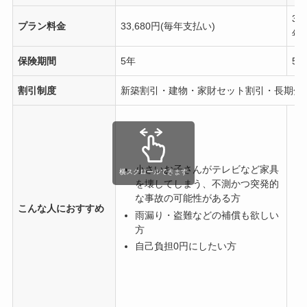
31
プラン料金
33,680円(毎年支払い)
年
保険期間
5年
5年
割引制度
新築割引・建物・家財セット割引・長期分
小さいお子さんがテレビなど家具
横スクロールできます
を壊してしまう、不測かつ突発的
な事故の可能性がある方
こんな人におすすめ
雨漏り・盗難などの補償も欲しい
方
自己負担0円にしたい方