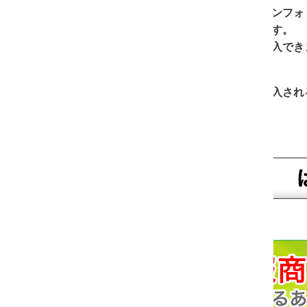
ンフォトップが提供するショッピングカートシステムを利用し
す。
入できますが、特典が存在していない、または終了している可
入される場合は下記より先にお進みください。
「販売サイト」にいきますか？
※インフォトップへ移動しま