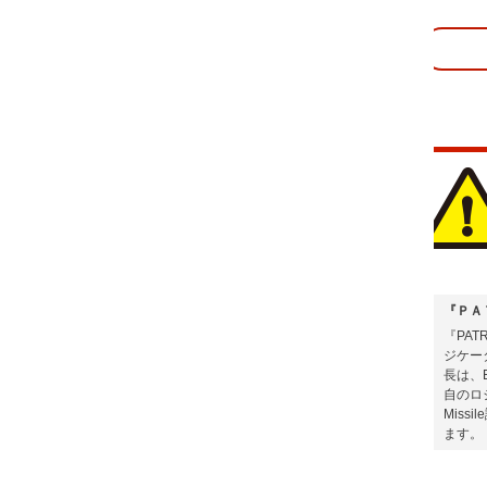
『ＰＡＴＲＩＯＴ』 相場のエネルギーを感知し、どこまでも追跡するインジケ
『PATRIOT』 どこまでも追い続ける「順張りスキャルピング」インジケーター 
ジケーター第4弾は1分足専用の順張りスキャルピングインジケーターです。 PATR
長は、Energy meterが相場のエネルギーを感知し、どこまでも追い続ける点です
自のロジックとして、相場のエネルギーを感知し最適なコースを指示するTrack Vi
Missile誘導方式を採用しています。 したがって相場がどう動いてもどこまでも
ます。