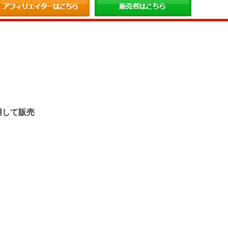
。
用して販売