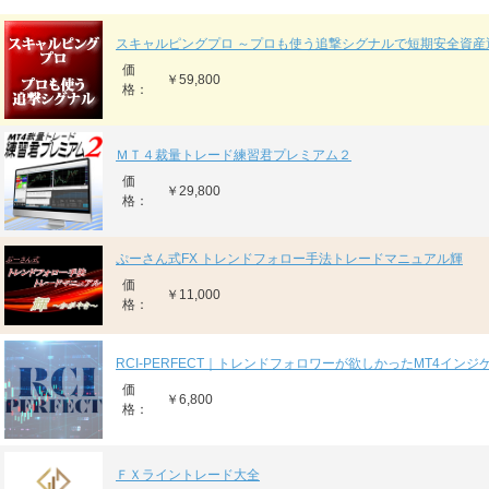
スキャルピングプロ ～プロも使う追撃シグナルで短期安全資産
価
￥59,800
格：
ＭＴ４裁量トレード練習君プレミアム２
価
￥29,800
格：
ぷーさん式FX トレンドフォロー手法トレードマニュアル輝
価
￥11,000
格：
RCI-PERFECT｜トレンドフォロワーが欲しかったMT4インジ
価
￥6,800
格：
ＦＸライントレード大全