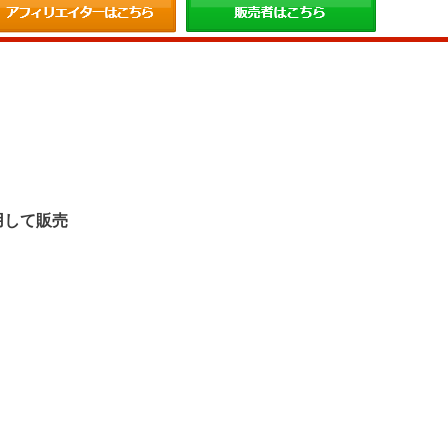
。
用して販売