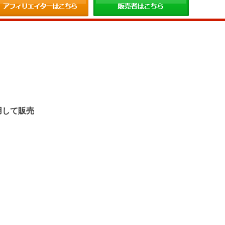
。
用して販売