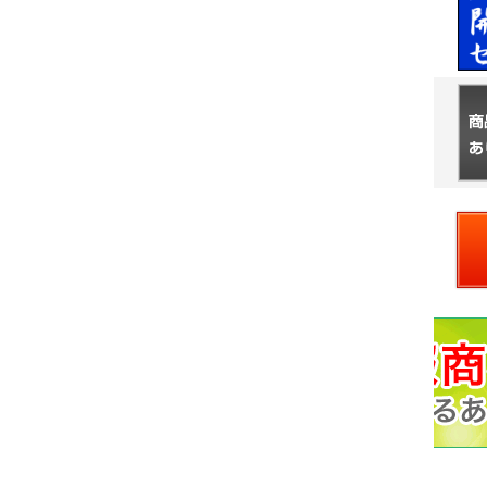
価
￥55,000
格：
KAI流インジケーター
価
￥9,800
格：