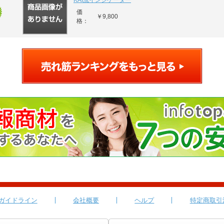
KAI流インジケーター
価
￥9,800
格：
ガイドライン
会社概要
ヘルプ
特定商取引