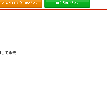
。
用して販売