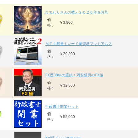
ひまわりさんの教え２０２６年８月号
価
￥3,800
格：
ＭＴ４裁量トレード練習君プレミアム２
価
￥29,800
格：
FX歴38年の重鎮！岡安盛男のFX極
価
￥32,300
格：
行政書士開業セット
価
￥55,000
格：