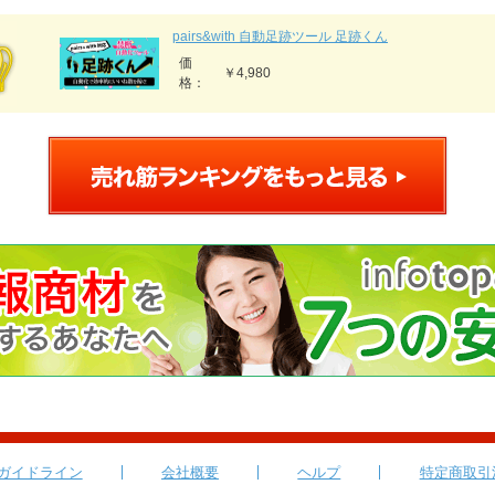
pairs&with 自動足跡ツール 足跡くん
価
￥4,980
格：
ガイドライン
会社概要
ヘルプ
特定商取引