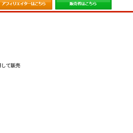
。
用して販売