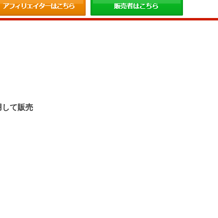
。
用して販売