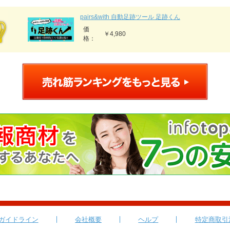
pairs&with 自動足跡ツール 足跡くん
価
￥4,980
格：
ガイドライン
会社概要
ヘルプ
特定商取引