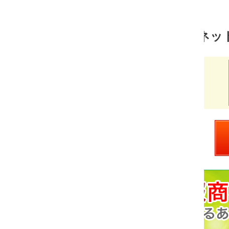
ネットビジネス 売れ筋ランキング
あべラボ
価
￥9,800
格：