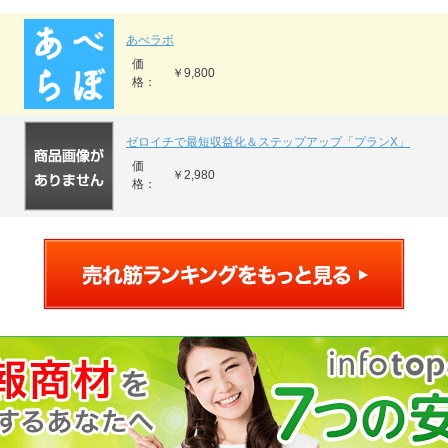
あべラボ
価
￥9,800
格：
ゼロイチで最短収益化＆ステップアップ「プランX」
価
￥2,980
格：