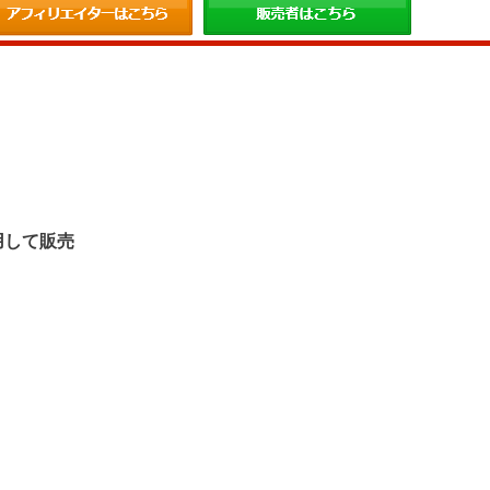
。
用して販売