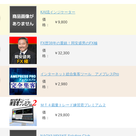
KAI流インジケーター
価
￥9,800
格：
FX歴38年の重鎮！岡安盛男のFX極
価
￥32,300
格：
インターネット総合集客ツール アメプレスPro
価
￥2,980
格：
ＭＴ４裁量トレード練習君プレミアム２
価
￥29,800
格：