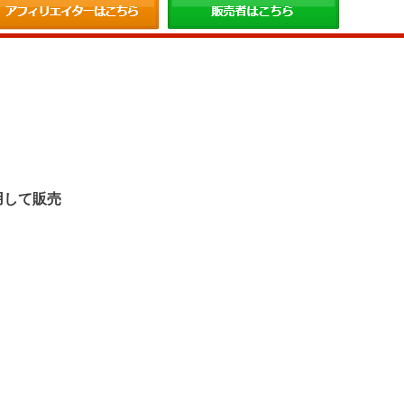
。
用して販売