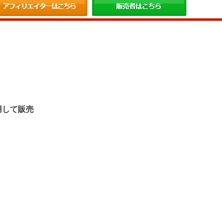
。
用して販売