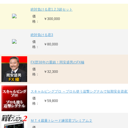
絶対負ける君1.2.3超セット
価
￥300,000
格：
絶対負ける君3
価
￥80,000
格：
FX歴38年の重鎮！岡安盛男のFX極
価
￥32,300
格：
スキャルピングプロ ～プロも使う追撃シグナルで短期安全資産
価
￥59,800
格：
ＭＴ４裁量トレード練習君プレミアム２
価