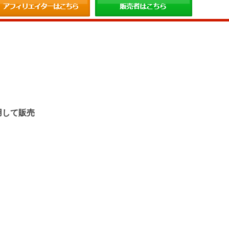
。
用して販売