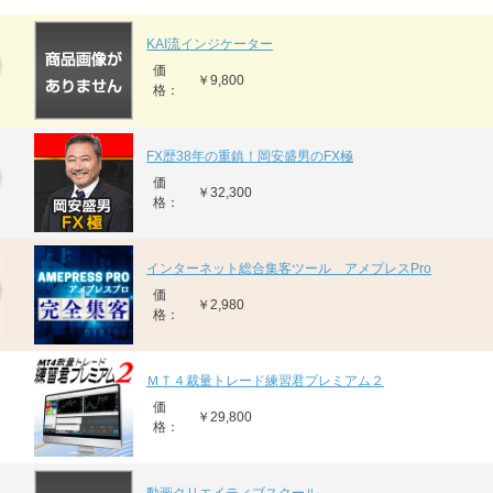
KAI流インジケーター
価
￥9,800
格：
FX歴38年の重鎮！岡安盛男のFX極
価
￥32,300
格：
インターネット総合集客ツール アメプレスPro
価
￥2,980
格：
ＭＴ４裁量トレード練習君プレミアム２
価
￥29,800
格：