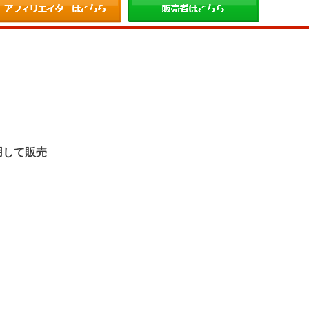
。
用して販売