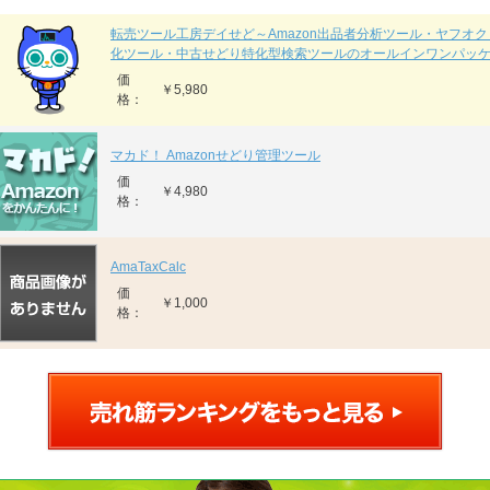
転売ツール工房デイせど～Amazon出品者分析ツール・ヤフオ
化ツール・中古せどり特化型検索ツールのオールインワンパッ
価
￥5,980
格：
マカド！ Amazonせどり管理ツール
価
￥4,980
格：
AmaTaxCalc
価
￥1,000
格：