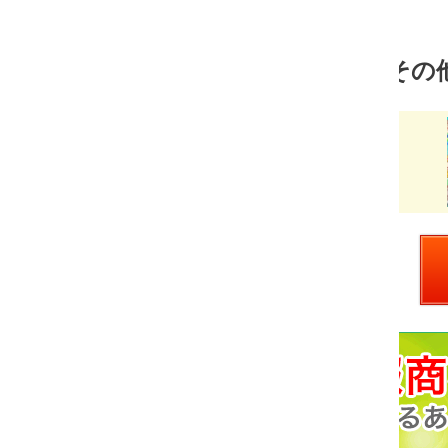
その他(学習・自己啓発) 売れ筋ランキン
Mサロン
価
￥1,980
格：