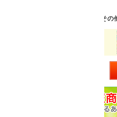
その他(学習・自己啓発) 売れ筋ランキン
Mサロン
価
￥1,980
格：