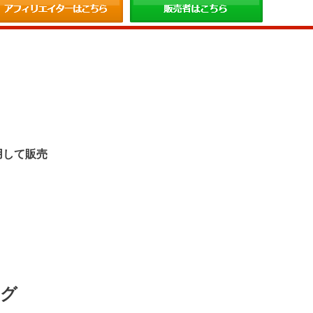
。
用して販売
ング