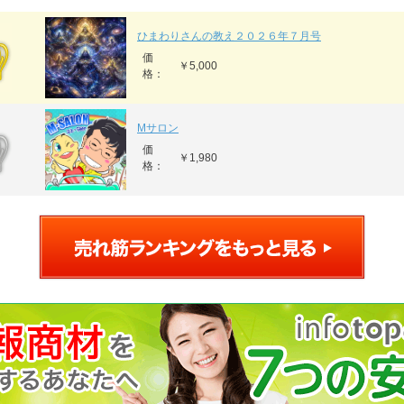
ひまわりさんの教え２０２６年７月号
価
￥5,000
格：
Mサロン
価
￥1,980
格：