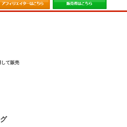
。
用して販売
ング