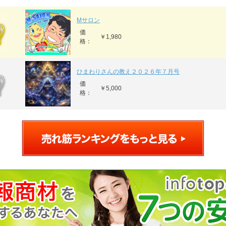
Mサロン
価
￥1,980
格：
ひまわりさんの教え２０２６年７月号
価
￥5,000
格：