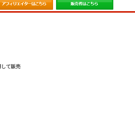
。
用して販売