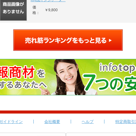
KAI流インジケーター
価
￥9,800
格：
ガイドライン
会社概要
ヘルプ
特定商取引