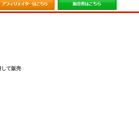
。
用して販売