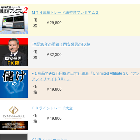
ＭＴ４裁量トレード練習君プレミアム２
価
￥29,800
格：
FX歴38年の重鎮！岡安盛男のFX極
価
￥32,300
格：
●１商品で942万円稼ぎ出す仕組み「Unlimited Affiliate 3.0
アフィリエイト3.0）」
価
￥49,800
格：
ＦＸライントレード大全
価
￥49,800
格：