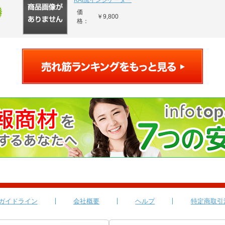
KAI流インジケーター
価
￥9,800
格：
ガイドライン
会社概要
ヘルプ
特定商取引