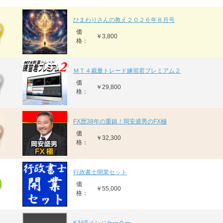
ひまわりさんの教え２０２６年８月号
価
￥3,800
格：
ＭＴ４裁量トレード練習君プレミアム２
価
￥29,800
格：
FX歴38年の重鎮！岡安盛男のFX極
価
￥32,300
格：
行政書士開業セット
価
￥55,000
格：