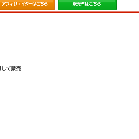
。
用して販売