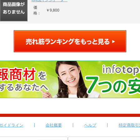
KAI流インジケーター
価
￥9,800
格：
ガイドライン
会社概要
ヘルプ
特定商取引