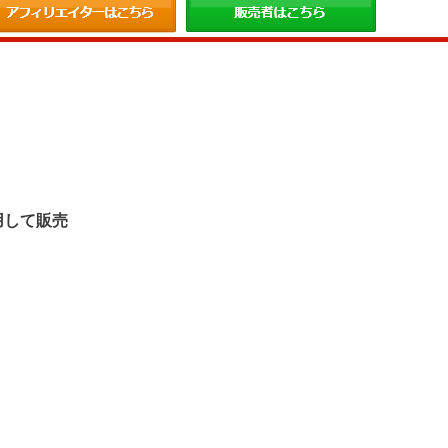
。
用して販売