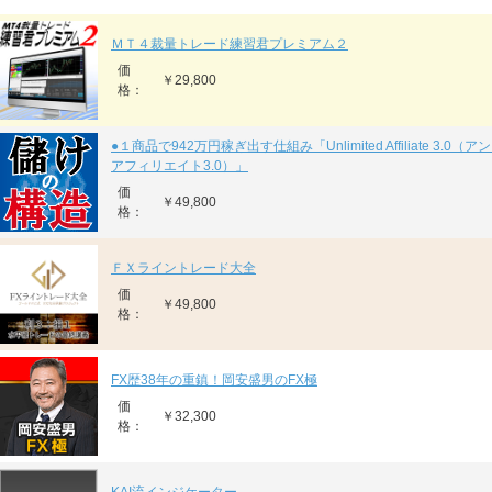
ＭＴ４裁量トレード練習君プレミアム２
価
￥29,800
格：
●１商品で942万円稼ぎ出す仕組み「Unlimited Affiliate 3.0
アフィリエイト3.0）」
価
￥49,800
格：
ＦＸライントレード大全
価
￥49,800
格：
FX歴38年の重鎮！岡安盛男のFX極
価
￥32,300
格：