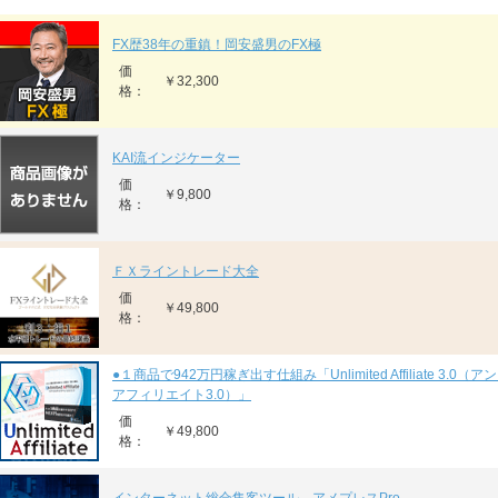
FX歴38年の重鎮！岡安盛男のFX極
価
￥32,300
格：
KAI流インジケーター
価
￥9,800
格：
ＦＸライントレード大全
価
￥49,800
格：
●１商品で942万円稼ぎ出す仕組み「Unlimited Affiliate 3.0
アフィリエイト3.0）」
価
￥49,800
格：