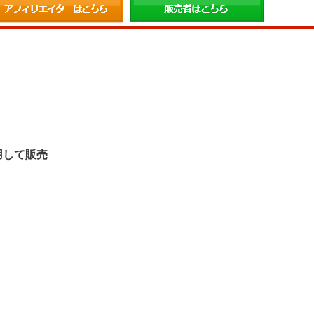
。
用して販売