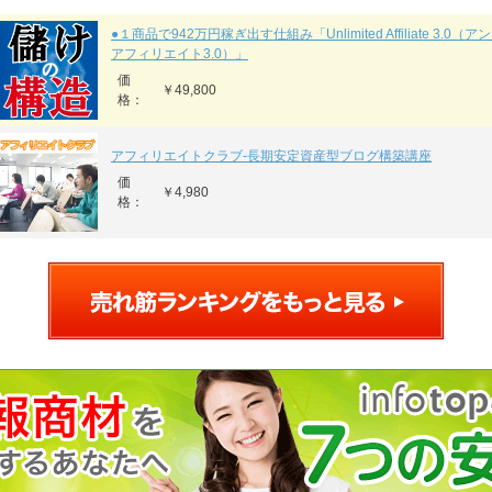
●１商品で942万円稼ぎ出す仕組み「Unlimited Affiliate 3.0
アフィリエイト3.0）」
価
￥49,800
格：
アフィリエイトクラブ‐長期安定資産型ブログ構築講座
価
￥4,980
格：