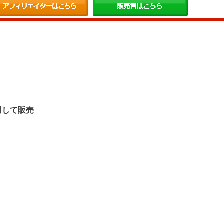
。
用して販売