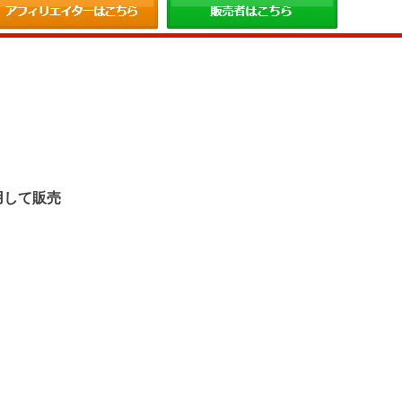
。
用して販売