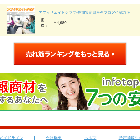
アフィリエイトクラブ‐長期安定資産型ブログ構築講座
価
￥4,980
格：
ガイドライン
会社概要
ヘルプ
特定商取引