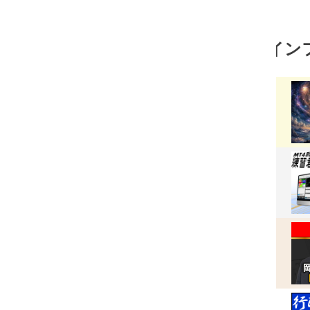
インフォトップの売れ筋ランキング
ひまわりさんの教え２０２６年８月号
価
￥3,800
格：
ＭＴ４裁量トレード練習君プレミアム２
価
￥29,800
格：
FX歴38年の重鎮！岡安盛男のFX極
価
￥32,300
格：
行政書士開業セット