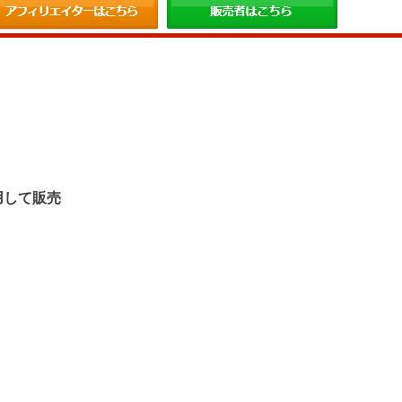
。
用して販売