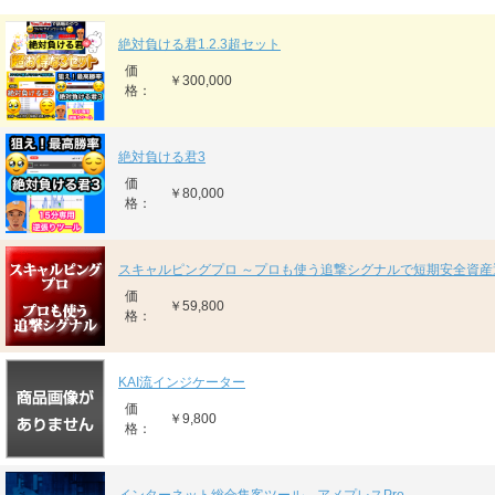
絶対負ける君1.2.3超セット
価
￥300,000
格：
絶対負ける君3
価
￥80,000
格：
スキャルピングプロ ～プロも使う追撃シグナルで短期安全資産
価
￥59,800
格：
KAI流インジケーター
価
￥9,800
格：