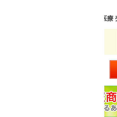
医療 売れ筋ランキング
奥山塾
価
￥1,000
格：