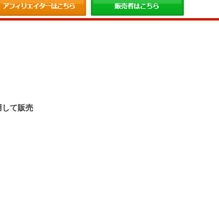
。
用して販売