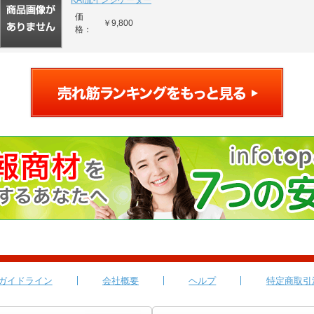
KAI流インジケーター
価
￥9,800
格：
ガイドライン
会社概要
ヘルプ
特定商取引