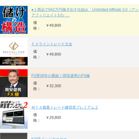
●１商品で942万円稼ぎ出す仕組み「Unlimited Affiliate 3.0
アフィリエイト3.0）」
価
￥49,800
格：
ＦＸライントレード大全
価
￥49,800
格：
FX歴38年の重鎮！岡安盛男のFX極
価
￥32,300
格：
ＭＴ４裁量トレード練習君プレミアム２
価
￥29,800
格：