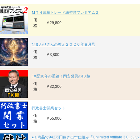
ＭＴ４裁量トレード練習君プレミアム２
価
￥29,800
格：
ひまわりさんの教え２０２６年８月号
価
￥3,800
格：
FX歴38年の重鎮！岡安盛男のFX極
価
￥32,300
格：
行政書士開業セット
価
￥55,000
格：
●１商品で942万円稼ぎ出す仕組み「Unlimited Affiliate 3.0