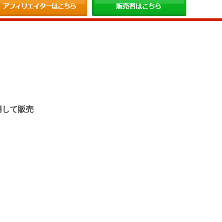
。
用して販売