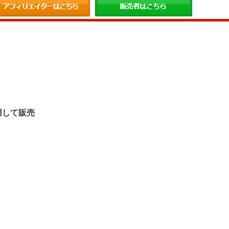
。
用して販売