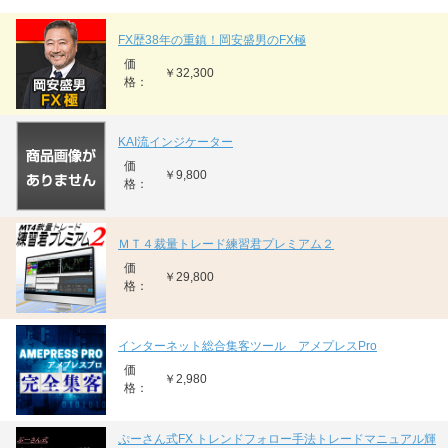
FX歴38年の重鎮！岡安盛男のFX極
価
￥32,300
格：
KAI流インジケーター
価
￥9,800
格：
ＭＴ４裁量トレード練習君プレミアム２
価
￥29,800
格：
インターネット総合集客ツール アメプレスPro
価
￥2,980
格：
ぷーさん式FX トレンドフォロー手法トレードマニュアル輝