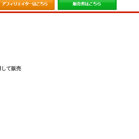
。
用して販売