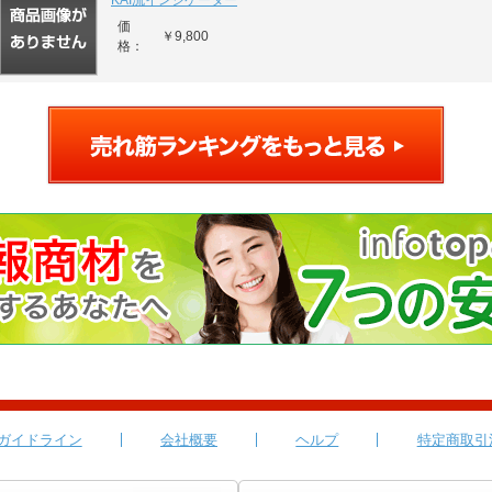
KAI流インジケーター
価
￥9,800
格：
ガイドライン
会社概要
ヘルプ
特定商取引