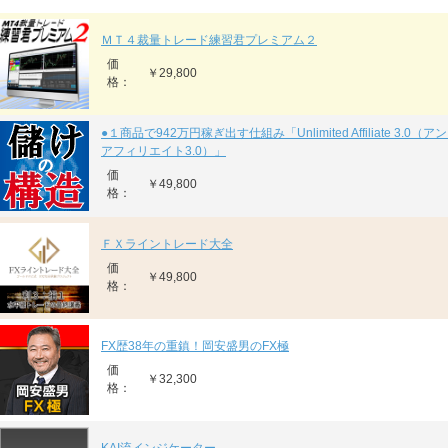
ＭＴ４裁量トレード練習君プレミアム２
価
￥29,800
格：
●１商品で942万円稼ぎ出す仕組み「Unlimited Affiliate 3.0
アフィリエイト3.0）」
価
￥49,800
格：
ＦＸライントレード大全
価
￥49,800
格：
FX歴38年の重鎮！岡安盛男のFX極
価
￥32,300
格：