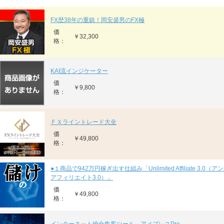
FX歴38年の重鎮！岡安盛男のFX極
価
￥32,300
格：
KAI流インジケーター
価
￥9,800
格：
ＦＸライントレード大全
価
￥49,800
格：
●１商品で942万円稼ぎ出す仕組み「Unlimited Affiliate 3.0
アフィリエイト3.0）」
価
￥49,800
格：