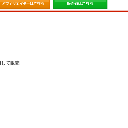
。
用して販売