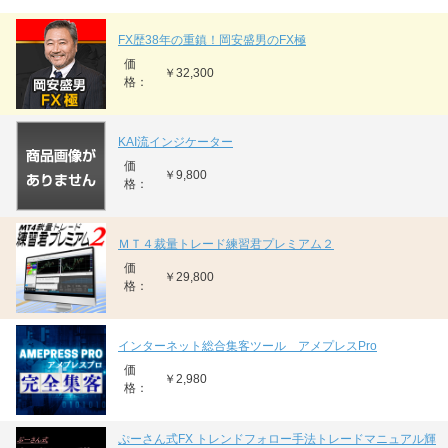
FX歴38年の重鎮！岡安盛男のFX極
価
￥32,300
格：
KAI流インジケーター
価
￥9,800
格：
ＭＴ４裁量トレード練習君プレミアム２
価
￥29,800
格：
インターネット総合集客ツール アメプレスPro
価
￥2,980
格：
ぷーさん式FX トレンドフォロー手法トレードマニュアル輝