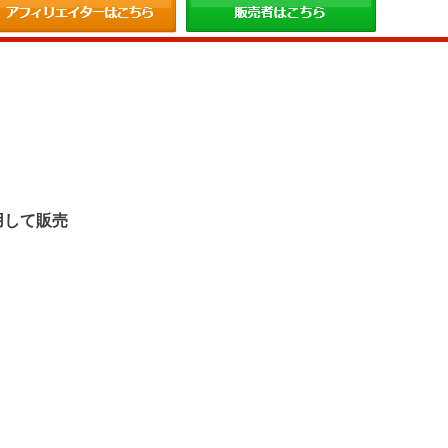
。
用して販売