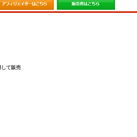
。
用して販売