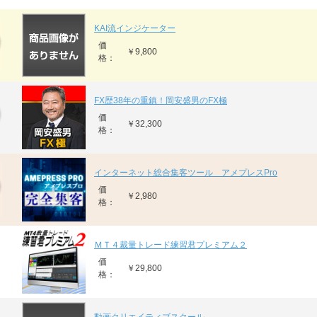
KAI流インジケーター
価
￥9,800
格：
FX歴38年の重鎮！岡安盛男のFX極
価
￥32,300
格：
インターネット総合集客ツール アメプレスPro
価
￥2,980
格：
ＭＴ４裁量トレード練習君プレミアム２
価
￥29,800
格：