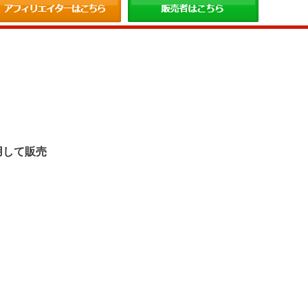
。
用して販売