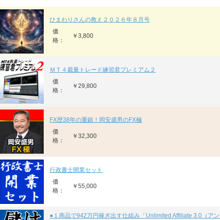
ひまわりさんの教え２０２６年８月号
価
￥3,800
格：
ＭＴ４裁量トレード練習君プレミアム２
価
￥29,800
格：
FX歴38年の重鎮！岡安盛男のFX極
価
￥32,300
格：
行政書士開業セット
価
￥55,000
格：
●１商品で942万円稼ぎ出す仕組み「Unlimited Affiliate 3.0