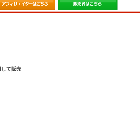
。
用して販売