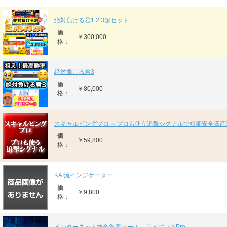
絶対負ける君1.2.3超セット
価
￥300,000
格：
絶対負ける君3
価
￥80,000
格：
スキャルピングプロ ～プロも使う追撃シグナルで短期安全資産
価
￥59,800
格：
KAI流インジケーター
価
￥9,800
格：