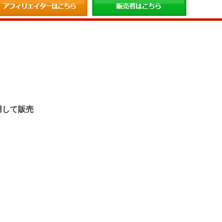
。
用して販売