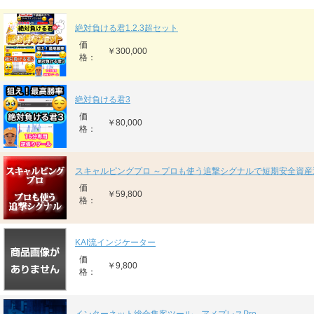
絶対負ける君1.2.3超セット
価
￥300,000
格：
絶対負ける君3
価
￥80,000
格：
スキャルピングプロ ～プロも使う追撃シグナルで短期安全資産
価
￥59,800
格：
KAI流インジケーター
価
￥9,800
格：