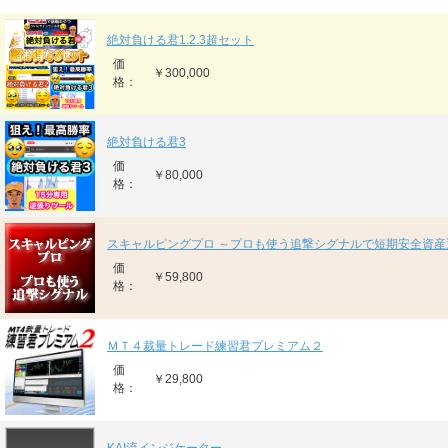
絶対負ける君1.2.3超セット
価
￥300,000
格：
絶対負ける君3
価
￥80,000
格：
スキャルピングプロ ～プロも使う追撃シグナルで短期安全資産
価
￥59,800
格：
ＭＴ４裁量トレード練習君プレミアム２
価
￥29,800
格：