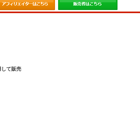
。
用して販売