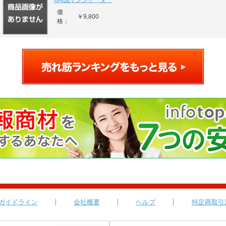
KAI流インジケーター
価
￥9,800
格：
ガイドライン
会社概要
ヘルプ
特定商取引