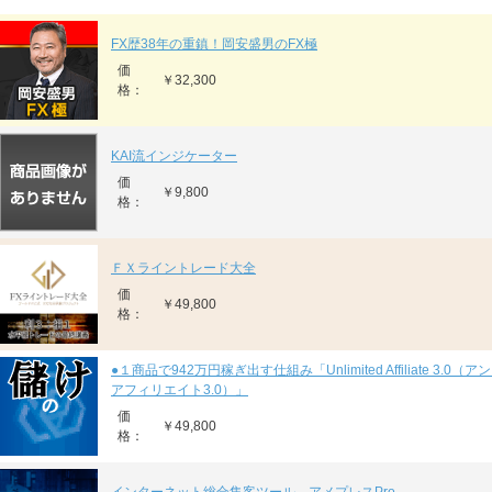
FX歴38年の重鎮！岡安盛男のFX極
価
￥32,300
格：
KAI流インジケーター
価
￥9,800
格：
ＦＸライントレード大全
価
￥49,800
格：
●１商品で942万円稼ぎ出す仕組み「Unlimited Affiliate 3.0
アフィリエイト3.0）」
価
￥49,800
格：