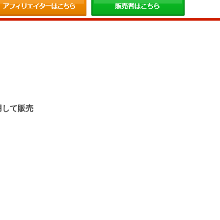
。
用して販売