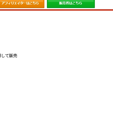
。
用して販売