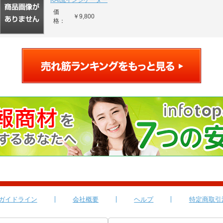
KAI流インジケーター
価
￥9,800
格：
ガイドライン
会社概要
ヘルプ
特定商取引