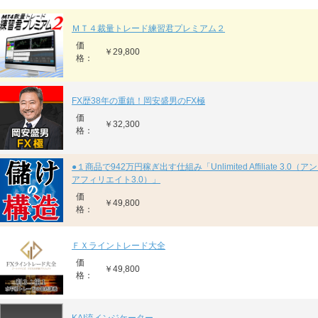
ＭＴ４裁量トレード練習君プレミアム２
価
￥29,800
格：
FX歴38年の重鎮！岡安盛男のFX極
価
￥32,300
格：
●１商品で942万円稼ぎ出す仕組み「Unlimited Affiliate 3.0
アフィリエイト3.0）」
価
￥49,800
格：
ＦＸライントレード大全
価
￥49,800
格：