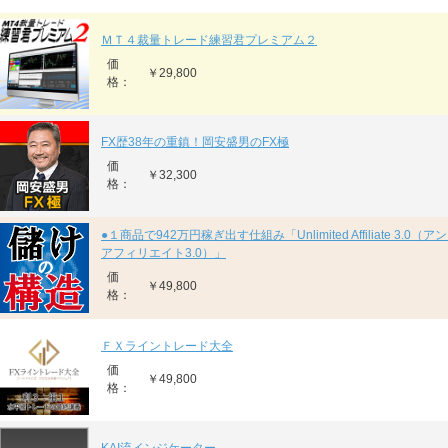
ＭＴ４裁量トレード練習君プレミアム２
価
￥29,800
格：
FX歴38年の重鎮！岡安盛男のFX極
価
￥32,300
格：
●１商品で942万円稼ぎ出す仕組み「Unlimited Affiliate 3.0
アフィリエイト3.0）」
価
￥49,800
格：
ＦＸライントレード大全
価
￥49,800
格：