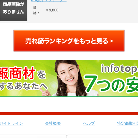
KAI流インジケーター
価
￥9,800
格：
ガイドライン
会社概要
ヘルプ
特定商取引