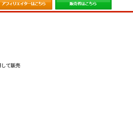
。
用して販売