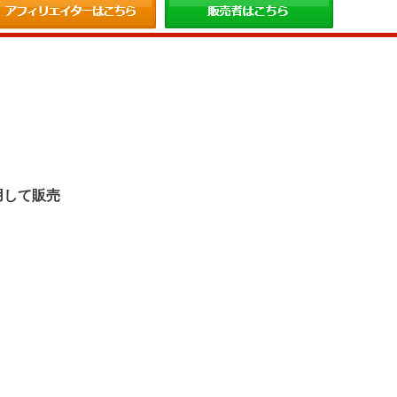
。
用して販売