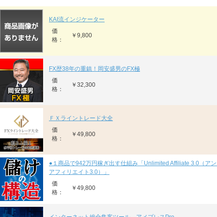
KAI流インジケーター
価
￥9,800
格：
FX歴38年の重鎮！岡安盛男のFX極
価
￥32,300
格：
ＦＸライントレード大全
価
￥49,800
格：
●１商品で942万円稼ぎ出す仕組み「Unlimited Affiliate 3.0
アフィリエイト3.0）」
価
￥49,800
格：