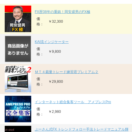
FX歴38年の重鎮！岡安盛男のFX極
価
￥32,300
格：
KAI流インジケーター
価
￥9,800
格：
ＭＴ４裁量トレード練習君プレミアム２
価
￥29,800
格：
インターネット総合集客ツール アメプレスPro
価
￥2,980
格：
ぷーさん式FX トレンドフォロー手法トレードマニュアル輝