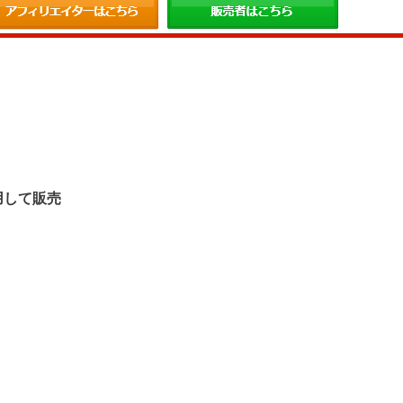
。
用して販売