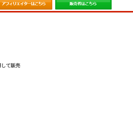
。
用して販売