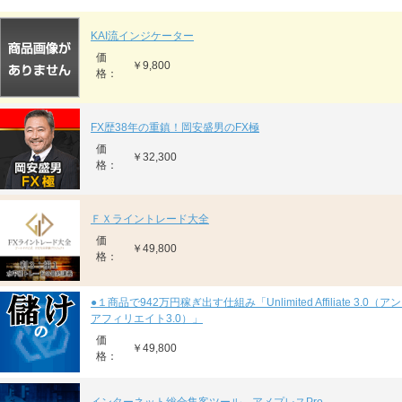
KAI流インジケーター
価
￥9,800
格：
FX歴38年の重鎮！岡安盛男のFX極
価
￥32,300
格：
ＦＸライントレード大全
価
￥49,800
格：
●１商品で942万円稼ぎ出す仕組み「Unlimited Affiliate 3.0
アフィリエイト3.0）」
価
￥49,800
格：